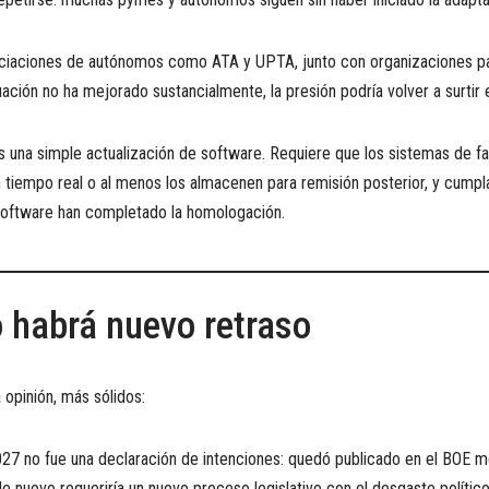
iaciones de autónomos como ATA y UPTA, junto con organizaciones pat
uación no ha mejorado sustancialmente, la presión podría volver a surtir 
s una simple actualización de software. Requiere que los sistemas de fa
a en tiempo real o al menos los almacenen para remisión posterior, y cum
software han completado la homologación.
o habrá nuevo retraso
 opinión, más sólidos:
27 no fue una declaración de intenciones: quedó publicado en el BOE m
e nuevo requeriría un nuevo proceso legislativo con el desgaste político